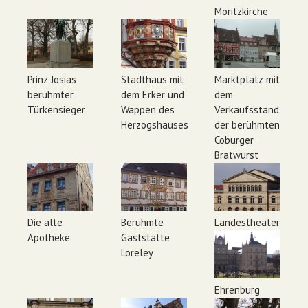
Moritzkirche
Prinz Josias
Stadthaus mit
Marktplatz mit
berühmter
dem Erker und
dem
Türkensieger
Wappen des
Verkaufsstand
Herzogshauses
der berühmten
Coburger
Bratwurst
Die alte
Berühmte
Landestheater
Apotheke
Gaststätte
Loreley
Ehrenburg