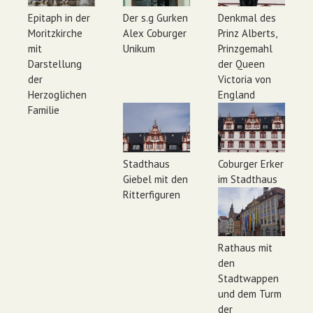
Epitaph in der
Der s.g Gurken
Denkmal des
Moritzkirche
Alex Coburger
Prinz Alberts,
mit
Unikum
Prinzgemahl
Darstellung
der Queen
der
Victoria von
Herzoglichen
England
Familie
Stadthaus
Coburger Erker
Giebel mit den
im Stadthaus
Ritterfiguren
Rathaus mit
den
Stadtwappen
und dem Turm
der